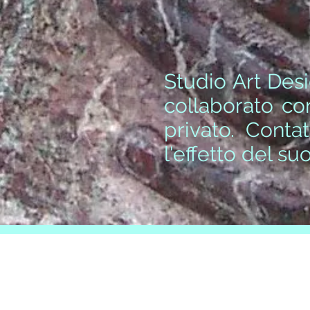
Studio Art Desi
collaborato co
privato. Conta
l'effetto del s