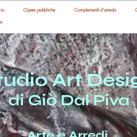
cio
Opere pubbliche
Complementi d'arredo
es
tudio A
rt Desi
di Giò Dal Piv
a
Arte e Arredi