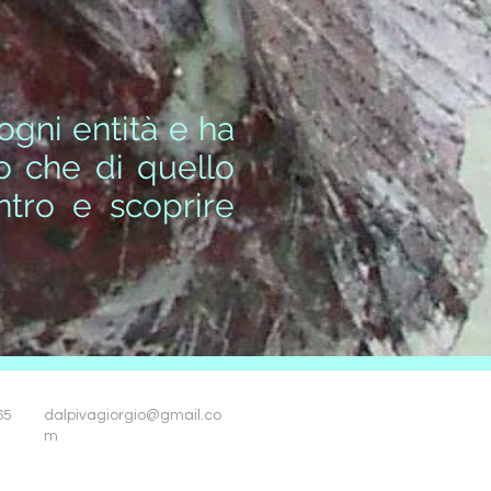
ogni entità e ha
co che di quello
ntro e scoprire
65
dalpivagiorgio@gmail.co
m