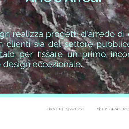
gn realizza progetti d'arredo di 
n clienti sia del settore pubbli
ttalo per fissare un primo inco
uo design eccezionale.
P.IVA IT01198620252
Tel: +39 34745105